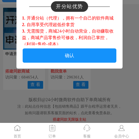
开分站优势
1.
开通分站（代理），拥有一个自己的软件商城
2.
自用享受代理超低价拿货
3.
无需囤货，商城24小时自动营业，自动赚取收
益，商城产品零售价可修改，利润自己掌控，
（利润=售价-成本
）
4.
客户在你商城下单，佣金都归你，躺赚！
申请开通代理
订单没发货？订单查
确认
5.
客户在你商城开通分站代理 提成也属于你，躺
询
赚！
6.
你的代理每出一单你都有佣金，躺赚！
搭建同款商城
戳我查单
访问量：684654人
访问量：296361人
查 看
查 看
售后须知
版权归@24小时微商软件自助下单商城所有
1.
不可刷机换机，不可恢复出
厂设置，不可系统
注：此站点任何信息【包括销售商品】跟平台程序运营者无关，
升级、 更换手机卡等操作，激活码请妥善保管，
如有问题请联系客服页面的站长，点此查看免责条款。
后期升级可能会用到，丢失激活码请重新购买，
搭建同款无限版主站
苹果用户请勿打开广告追踪标识。
2.
如遇腾讯查封，政府查封，开发商被抓跑路，
服务器系统维护瘫痪，等不可抗拒因素，概不退
首页
订单
客服
会员中心