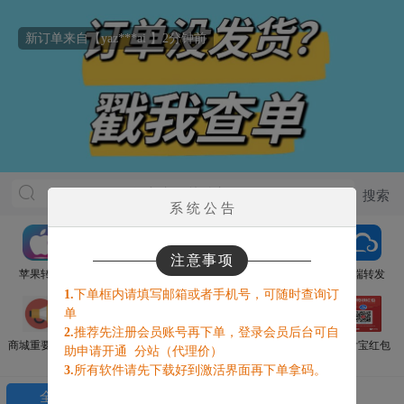
新订单来自【yaz***ai 】2分钟前
系 统 公 告
注意事项
苹果转发
在线客服
安卓转发
申请代理
云端转发
1.
下单框内请填写邮箱或者手机号，可随时查询订
单
2.
推荐先注册会员账号再下单，登录会员后台可自
商城重要通知
云端秒包
官方辅助
电脑营销
支付宝红包
助申请开通 分站（代理价）
3.
所有软件请先下载好到激活界面再下单拿码。
全部
没发货点我查单